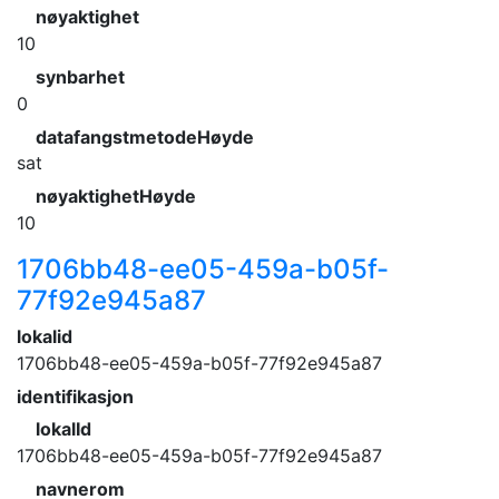
nøyaktighet
10
synbarhet
0
datafangstmetodeHøyde
sat
nøyaktighetHøyde
10
1706bb48-ee05-459a-b05f-
77f92e945a87
lokalid
1706bb48-ee05-459a-b05f-77f92e945a87
identifikasjon
lokalId
1706bb48-ee05-459a-b05f-77f92e945a87
navnerom