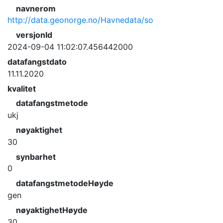
navnerom
http://data.geonorge.no/Havnedata/so
versjonId
2024-09-04 11:02:07.456442000
datafangstdato
11.11.2020
kvalitet
datafangstmetode
ukj
nøyaktighet
30
synbarhet
0
datafangstmetodeHøyde
gen
nøyaktighetHøyde
30