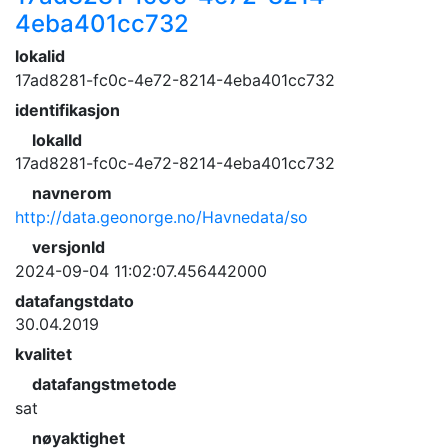
4eba401cc732
lokalid
17ad8281-fc0c-4e72-8214-4eba401cc732
identifikasjon
lokalId
17ad8281-fc0c-4e72-8214-4eba401cc732
navnerom
http://data.geonorge.no/Havnedata/so
versjonId
2024-09-04 11:02:07.456442000
datafangstdato
30.04.2019
kvalitet
datafangstmetode
sat
nøyaktighet