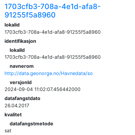
1703cfb3-708a-4e1d-afa8-
91255f5a8960
lokalid
1703cfb3-708a-4e1d-afa8-91255f5a8960
identifikasjon
lokalId
1703cfb3-708a-4e1d-afa8-91255f5a8960
navnerom
http://data.geonorge.no/Havnedata/so
versjonId
2024-09-04 11:02:07.456442000
datafangstdato
26.04.2017
kvalitet
datafangstmetode
sat