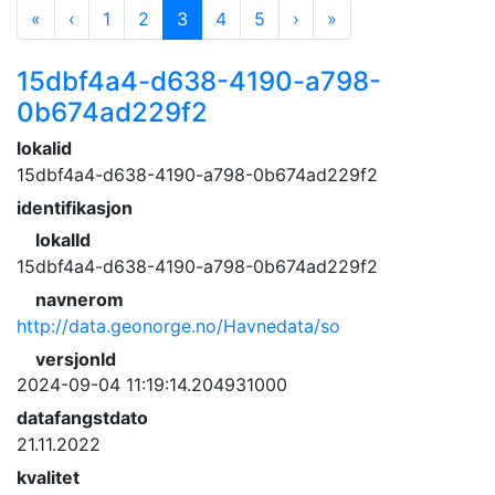
«
‹
1
2
3
4
5
›
»
15dbf4a4-d638-4190-a798-
0b674ad229f2
lokalid
15dbf4a4-d638-4190-a798-0b674ad229f2
identifikasjon
lokalId
15dbf4a4-d638-4190-a798-0b674ad229f2
navnerom
http://data.geonorge.no/Havnedata/so
versjonId
2024-09-04 11:19:14.204931000
datafangstdato
21.11.2022
kvalitet