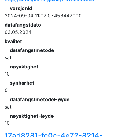
versjonId
2024-09-04 11:02:07.456442000
datafangstdato
03.05.2024
kvalitet
datafangstmetode
sat
nøyaktighet
10
synbarhet
0
datafangstmetodeHøyde
sat
nøyaktighetHøyde
10
17ad8281-fc0c-4e72-8214-