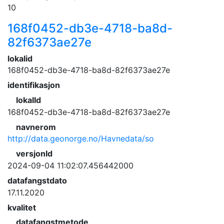
10
168f0452-db3e-4718-ba8d-
82f6373ae27e
lokalid
168f0452-db3e-4718-ba8d-82f6373ae27e
identifikasjon
lokalId
168f0452-db3e-4718-ba8d-82f6373ae27e
navnerom
http://data.geonorge.no/Havnedata/so
versjonId
2024-09-04 11:02:07.456442000
datafangstdato
17.11.2020
kvalitet
datafangstmetode