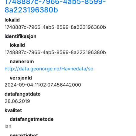
1748887c-7966-4ab5-8599-
8a223196380b
lokalid
1748887c-7966-4ab5-8599-8a223196380b
identifikasjon
lokalId
1748887c-7966-4ab5-8599-8a223196380b
navnerom
http://data.geonorge.no/Havnedata/so
versjonId
2024-09-04 11:02:07.456442000
datafangstdato
28.06.2019
kvalitet
datafangstmetode
lan
nøyaktighet