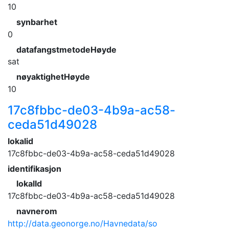
10
synbarhet
0
datafangstmetodeHøyde
sat
nøyaktighetHøyde
10
17c8fbbc-de03-4b9a-ac58-
ceda51d49028
lokalid
17c8fbbc-de03-4b9a-ac58-ceda51d49028
identifikasjon
lokalId
17c8fbbc-de03-4b9a-ac58-ceda51d49028
navnerom
http://data.geonorge.no/Havnedata/so