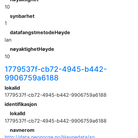
10
synbarhet
1
datafangstmetodeHøyde
lan
nøyaktighetHøyde
10
1779537f-cb72-4945-b442-
9906759a6188
lokalid
1779537f-cb72-4945-b442-9906759a6188
identifikasjon
lokalId
1779537f-cb72-4945-b442-9906759a6188
navnerom
http://data.geonorge.no/Havnedata/so