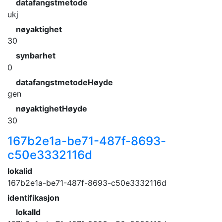
datafangstmetode
ukj
nøyaktighet
30
synbarhet
0
datafangstmetodeHøyde
gen
nøyaktighetHøyde
30
167b2e1a-be71-487f-8693-
c50e3332116d
lokalid
167b2e1a-be71-487f-8693-c50e3332116d
identifikasjon
lokalId