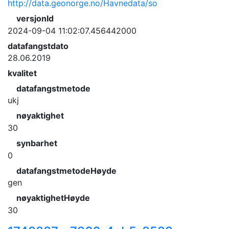
http://data.geonorge.no/Havnedata/so
versjonId
2024-09-04 11:02:07.456442000
datafangstdato
28.06.2019
kvalitet
datafangstmetode
ukj
nøyaktighet
30
synbarhet
0
datafangstmetodeHøyde
gen
nøyaktighetHøyde
30