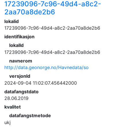
17239096-7c96-49d4-a8c2-
2aa70a8de2b6
lokalid
17239096-7c96-49d4-a8c2-2aa70a8de2b6
identifikasjon
lokalId
17239096-7c96-49d4-a8c2-2aa70a8de2b6
navnerom
http://data.geonorge.no/Havnedata/so
versjonId
2024-09-04 11:02:07.456442000
datafangstdato
28.06.2019
kvalitet
datafangstmetode
ukj