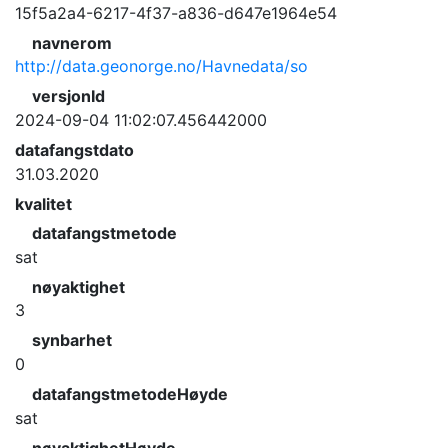
15f5a2a4-6217-4f37-a836-d647e1964e54
navnerom
http://data.geonorge.no/Havnedata/so
versjonId
2024-09-04 11:02:07.456442000
datafangstdato
31.03.2020
kvalitet
datafangstmetode
sat
nøyaktighet
3
synbarhet
0
datafangstmetodeHøyde
sat
nøyaktighetHøyde