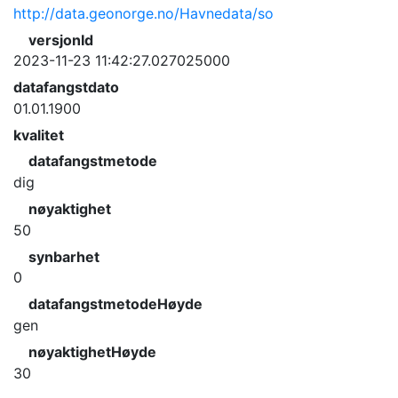
http://data.geonorge.no/Havnedata/so
versjonId
2023-11-23 11:42:27.027025000
datafangstdato
01.01.1900
kvalitet
datafangstmetode
dig
nøyaktighet
50
synbarhet
0
datafangstmetodeHøyde
gen
nøyaktighetHøyde
30