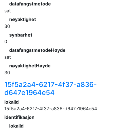
datafangstmetode
sat
nøyaktighet
30
synbarhet
0
datafangstmetodeHøyde
sat
nøyaktighetHøyde
30
15f5a2a4-6217-4f37-a836-
d647e1964e54
lokalid
15f5a2a4-6217-4f37-a836-d647e1964e54
identifikasjon
lokalId