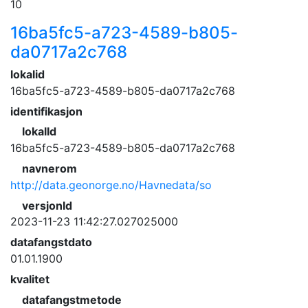
10
16ba5fc5-a723-4589-b805-
da0717a2c768
lokalid
16ba5fc5-a723-4589-b805-da0717a2c768
identifikasjon
lokalId
16ba5fc5-a723-4589-b805-da0717a2c768
navnerom
http://data.geonorge.no/Havnedata/so
versjonId
2023-11-23 11:42:27.027025000
datafangstdato
01.01.1900
kvalitet
datafangstmetode