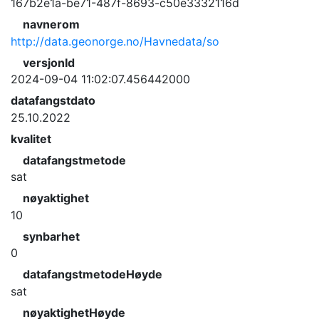
167b2e1a-be71-487f-8693-c50e3332116d
navnerom
http://data.geonorge.no/Havnedata/so
versjonId
2024-09-04 11:02:07.456442000
datafangstdato
25.10.2022
kvalitet
datafangstmetode
sat
nøyaktighet
10
synbarhet
0
datafangstmetodeHøyde
sat
nøyaktighetHøyde