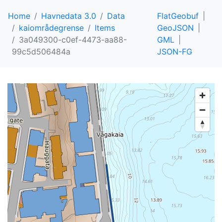
Home
Havnedata 3.0
Data
FlatGeobuf
kaiområdegrense
Items
GeoJSON
3a049300-c0ef-4473-aa88-
GML
99c5d506484a
JSON-FG