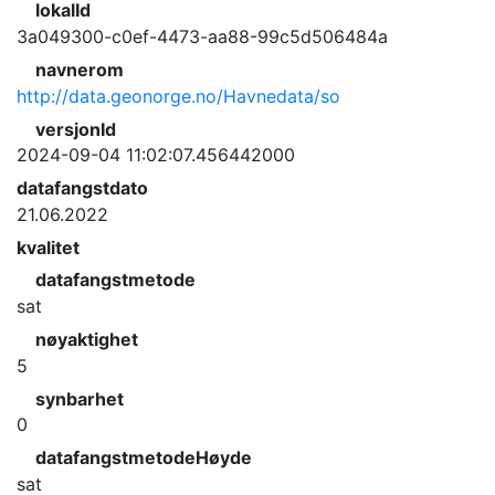
lokalId
3a049300-c0ef-4473-aa88-99c5d506484a
navnerom
http://data.geonorge.no/Havnedata/so
versjonId
2024-09-04 11:02:07.456442000
datafangstdato
21.06.2022
kvalitet
datafangstmetode
sat
nøyaktighet
5
synbarhet
0
datafangstmetodeHøyde
sat