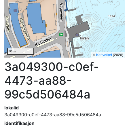
50 m
©
Kartverket
(2020)
3a049300-c0ef-
4473-aa88-
99c5d506484a
lokalid
3a049300-c0ef-4473-aa88-99c5d506484a
identifikasjon