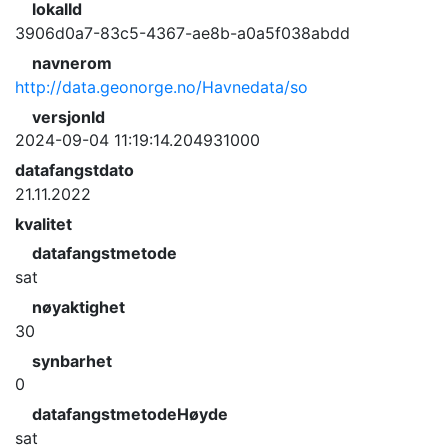
lokalId
3906d0a7-83c5-4367-ae8b-a0a5f038abdd
navnerom
http://data.geonorge.no/Havnedata/so
versjonId
2024-09-04 11:19:14.204931000
datafangstdato
21.11.2022
kvalitet
datafangstmetode
sat
nøyaktighet
30
synbarhet
0
datafangstmetodeHøyde
sat