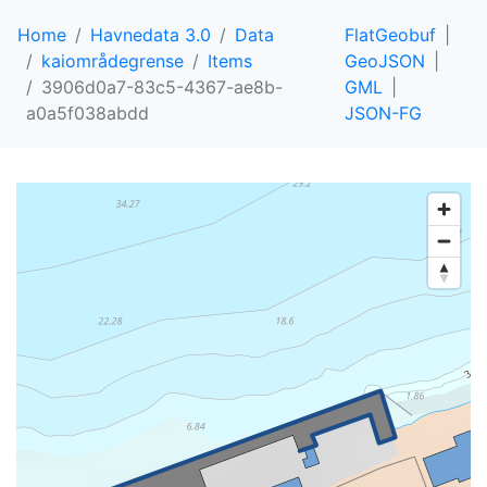
Home
Havnedata 3.0
Data
FlatGeobuf
kaiområdegrense
Items
GeoJSON
3906d0a7-83c5-4367-ae8b-
GML
a0a5f038abdd
JSON-FG