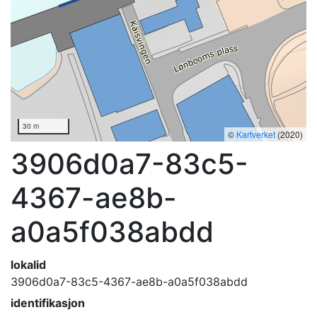
30 m
©
Kartverket
(2020)
3906d0a7-83c5-
4367-ae8b-
a0a5f038abdd
lokalid
3906d0a7-83c5-4367-ae8b-a0a5f038abdd
identifikasjon