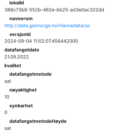
lokalId
388c73b8-552b-462e-bb25-ad3e0ac322dd
navnerom
http://data.geonorge.no/Havnedata/so
versjonId
2024-09-04 11:02:07.456442000
datafangstdato
21.09.2022
kvalitet
datafangstmetode
sat
nøyaktighet
10
synbarhet
0
datafangstmetodeHøyde
sat