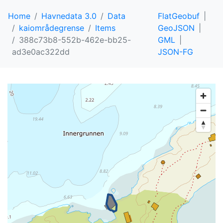
Home
Havnedata 3.0
Data
FlatGeobuf
kaiområdegrense
Items
GeoJSON
388c73b8-552b-462e-bb25-
GML
ad3e0ac322dd
JSON-FG