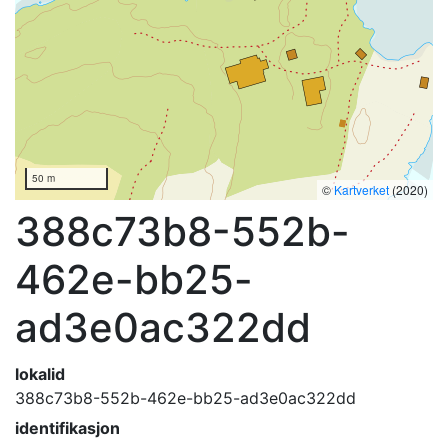
50 m
©
Kartverket
(2020)
388c73b8-552b-
462e-bb25-
ad3e0ac322dd
lokalid
388c73b8-552b-462e-bb25-ad3e0ac322dd
identifikasjon