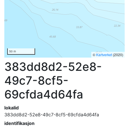
50 m
©
Kartverket
(2020)
383dd8d2-52e8-
49c7-8cf5-
69cfda4d64fa
lokalid
383dd8d2-52e8-49c7-8cf5-69cfda4d64fa
identifikasjon