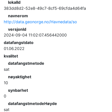
lokalId
383dd8d2-52e8-49c7-8cf5-69cfda4d64fa
navnerom
http://data.geonorge.no/Havnedata/so
versjonId
2024-09-04 11:02:07.456442000
datafangstdato
01.06.2022
kvalitet
datafangstmetode
sat
nøyaktighet
10
synbarhet
0
datafangstmetodeHøyde
sat