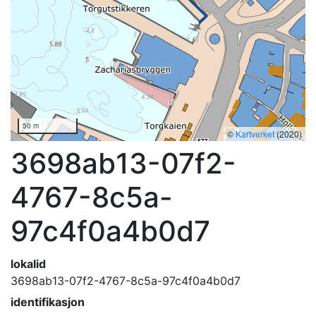
50 m
©
Kartverket
(2020)
3698ab13-07f2-
4767-8c5a-
97c4f0a4b0d7
lokalid
3698ab13-07f2-4767-8c5a-97c4f0a4b0d7
identifikasjon