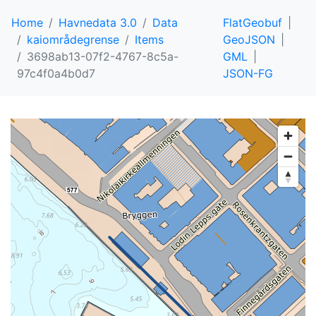
Home
Havnedata 3.0
Data
FlatGeobuf
kaiområdegrense
Items
GeoJSON
3698ab13-07f2-4767-8c5a-
GML
97c4f0a4b0d7
JSON-FG