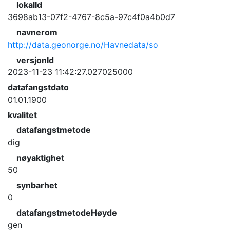
lokalId
3698ab13-07f2-4767-8c5a-97c4f0a4b0d7
navnerom
http://data.geonorge.no/Havnedata/so
versjonId
2023-11-23 11:42:27.027025000
datafangstdato
01.01.1900
kvalitet
datafangstmetode
dig
nøyaktighet
50
synbarhet
0
datafangstmetodeHøyde
gen