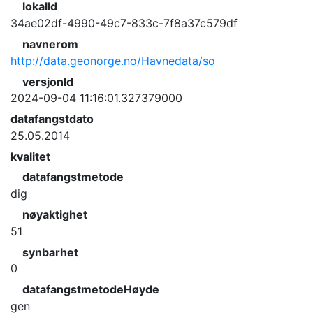
lokalId
34ae02df-4990-49c7-833c-7f8a37c579df
navnerom
http://data.geonorge.no/Havnedata/so
versjonId
2024-09-04 11:16:01.327379000
datafangstdato
25.05.2014
kvalitet
datafangstmetode
dig
nøyaktighet
51
synbarhet
0
datafangstmetodeHøyde
gen