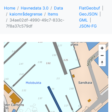
Home
Havnedata 3.0
Data
FlatGeobuf
kaiområdegrense
Items
GeoJSON
34ae02df-4990-49c7-833c-
GML
7f8a37c579df
JSON-FG