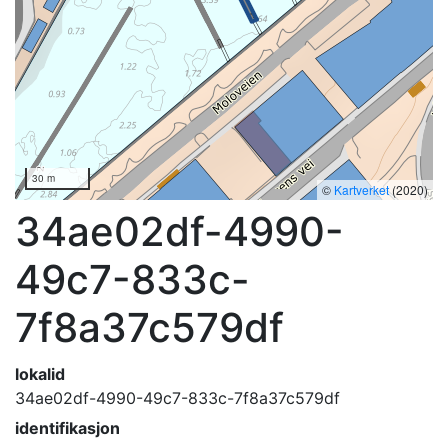
30 m
©
Kartverket
(2020)
34ae02df-4990-
49c7-833c-
7f8a37c579df
lokalid
34ae02df-4990-49c7-833c-7f8a37c579df
identifikasjon