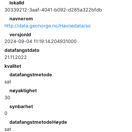
lokalId
30339212-3aaf-4041-b092-d285a322bfdb
navnerom
http://data.geonorge.no/Havnedata/so
versjonId
2024-09-04 11:19:14.204931000
datafangstdato
21.11.2022
kvalitet
datafangstmetode
sat
nøyaktighet
30
synbarhet
0
datafangstmetodeHøyde
sat