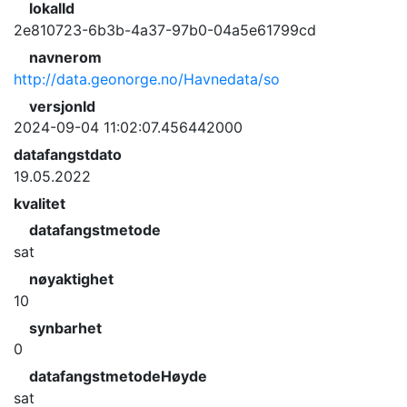
lokalId
2e810723-6b3b-4a37-97b0-04a5e61799cd
navnerom
http://data.geonorge.no/Havnedata/so
versjonId
2024-09-04 11:02:07.456442000
datafangstdato
19.05.2022
kvalitet
datafangstmetode
sat
nøyaktighet
10
synbarhet
0
datafangstmetodeHøyde
sat