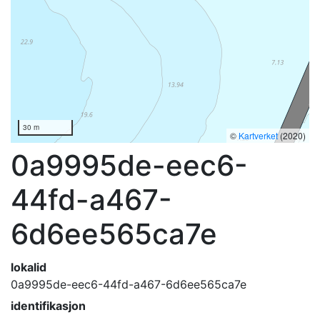
30 m
©
Kartverket
(2020)
0a9995de-eec6-
44fd-a467-
6d6ee565ca7e
lokalid
0a9995de-eec6-44fd-a467-6d6ee565ca7e
identifikasjon