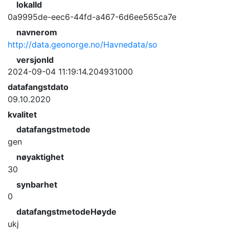
lokalId
0a9995de-eec6-44fd-a467-6d6ee565ca7e
navnerom
http://data.geonorge.no/Havnedata/so
versjonId
2024-09-04 11:19:14.204931000
datafangstdato
09.10.2020
kvalitet
datafangstmetode
gen
nøyaktighet
30
synbarhet
0
datafangstmetodeHøyde
ukj