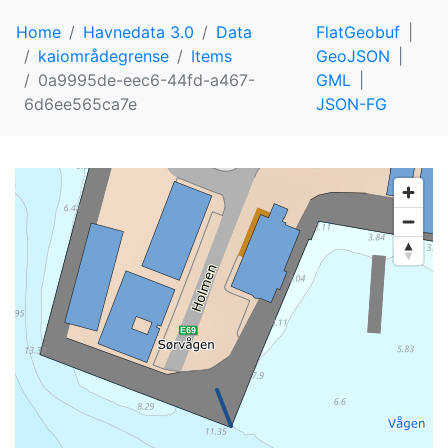
Home
Havnedata 3.0
Data
FlatGeobuf
kaiområdegrense
Items
GeoJSON
0a9995de-eec6-44fd-a467-
GML
6d6ee565ca7e
JSON-FG