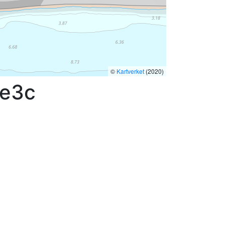
©
Kartverket
(2020)
3e3c