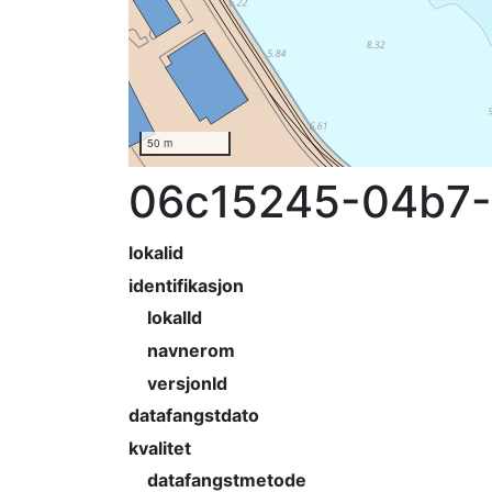
50 m
06c15245-04b7-
lokalid
identifikasjon
lokalId
navnerom
versjonId
datafangstdato
kvalitet
datafangstmetode