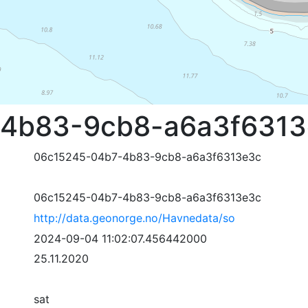
4b83-9cb8-a6a3f631
06c15245-04b7-4b83-9cb8-a6a3f6313e3c
06c15245-04b7-4b83-9cb8-a6a3f6313e3c
http://data.geonorge.no/Havnedata/so
2024-09-04 11:02:07.456442000
25.11.2020
sat