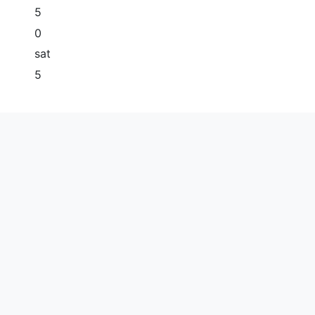
5
0
sat
5