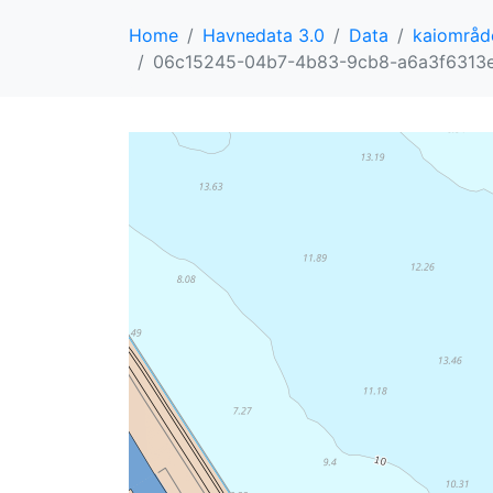
Home
Havnedata 3.0
Data
kaiområd
06c15245-04b7-4b83-9cb8-a6a3f6313