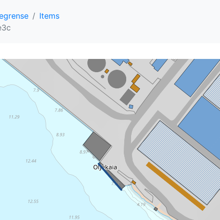
egrense
Items
e3c