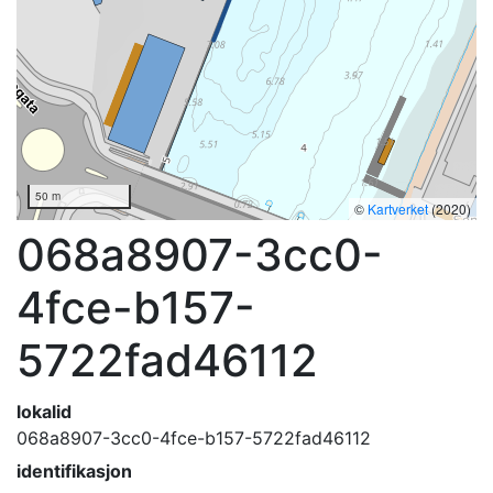
50 m
©
Kartverket
(2020)
068a8907-3cc0-
4fce-b157-
5722fad46112
lokalid
068a8907-3cc0-4fce-b157-5722fad46112
identifikasjon