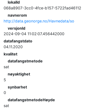
lokalId
068a8907-3cc0-4fce-b157-5722fad46112
navnerom
http://data.geonorge.no/Havnedata/so
versjonId
2024-09-04 11:02:07.456442000
datafangstdato
04.11.2020
kvalitet
datafangstmetode
sat
nøyaktighet
5
synbarhet
0
datafangstmetodeHøyde
sat