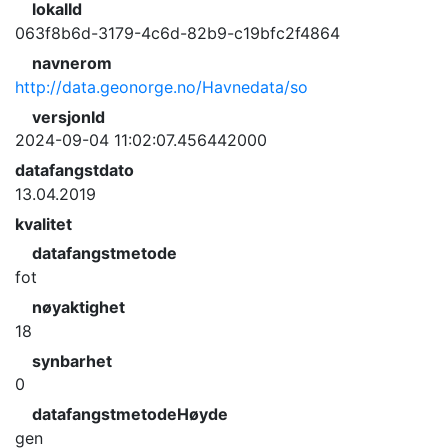
lokalId
063f8b6d-3179-4c6d-82b9-c19bfc2f4864
navnerom
http://data.geonorge.no/Havnedata/so
versjonId
2024-09-04 11:02:07.456442000
datafangstdato
13.04.2019
kvalitet
datafangstmetode
fot
nøyaktighet
18
synbarhet
0
datafangstmetodeHøyde
gen