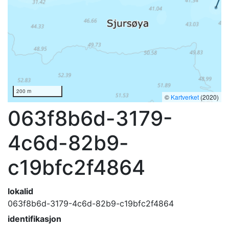
200 m
©
Kartverket
(2020)
063f8b6d-3179-
4c6d-82b9-
c19bfc2f4864
lokalid
063f8b6d-3179-4c6d-82b9-c19bfc2f4864
identifikasjon