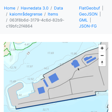
Home
Havnedata 3.0
Data
FlatGeobuf
kaiområdegrense
Items
GeoJSON
063f8b6d-3179-4c6d-82b9-
GML
c19bfc2f4864
JSON-FG