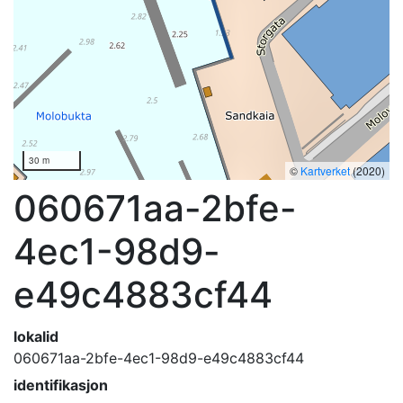
30 m
©
Kartverket
(2020)
060671aa-2bfe-
4ec1-98d9-
e49c4883cf44
lokalid
060671aa-2bfe-4ec1-98d9-e49c4883cf44
identifikasjon