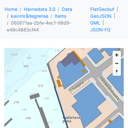
Home
Havnedata 3.0
Data
FlatGeobuf
kaiområdegrense
Items
GeoJSON
060671aa-2bfe-4ec1-98d9-
GML
e49c4883cf44
JSON-FG