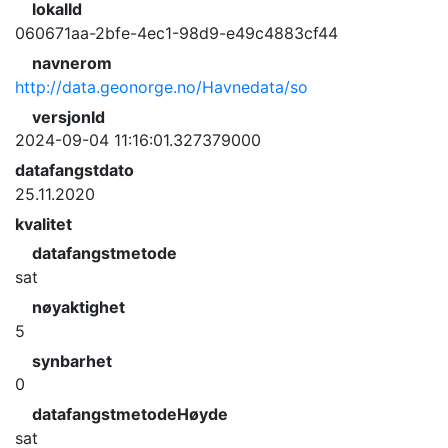
lokalId
060671aa-2bfe-4ec1-98d9-e49c4883cf44
navnerom
http://data.geonorge.no/Havnedata/so
versjonId
2024-09-04 11:16:01.327379000
datafangstdato
25.11.2020
kvalitet
datafangstmetode
sat
nøyaktighet
5
synbarhet
0
datafangstmetodeHøyde
sat