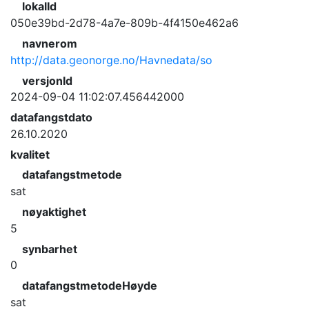
lokalId
050e39bd-2d78-4a7e-809b-4f4150e462a6
navnerom
http://data.geonorge.no/Havnedata/so
versjonId
2024-09-04 11:02:07.456442000
datafangstdato
26.10.2020
kvalitet
datafangstmetode
sat
nøyaktighet
5
synbarhet
0
datafangstmetodeHøyde
sat