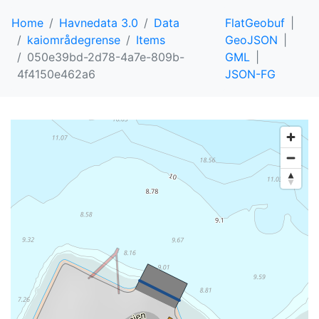
Home
Havnedata 3.0
Data
FlatGeobuf
kaiområdegrense
Items
GeoJSON
050e39bd-2d78-4a7e-809b-
GML
4f4150e462a6
JSON-FG