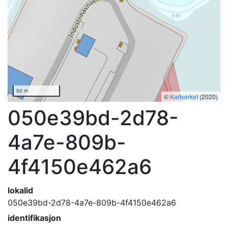
50 m
©
Kartverket
(2020)
050e39bd-2d78-
4a7e-809b-
4f4150e462a6
lokalid
050e39bd-2d78-4a7e-809b-4f4150e462a6
identifikasjon