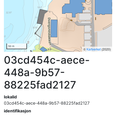
50 m
©
Kartverket
(2020)
03cd454c-aece-
448a-9b57-
88225fad2127
lokalid
03cd454c-aece-448a-9b57-88225fad2127
identifikasjon