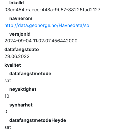
lokalId
03cd454c-aece-448a-9b57-88225fad2127
navnerom
http://data.geonorge.no/Havnedata/so
versjonId
2024-09-04 11:02:07.456442000
datafangstdato
29.06.2022
kvalitet
datafangstmetode
sat
nøyaktighet
10
synbarhet
0
datafangstmetodeHøyde
sat