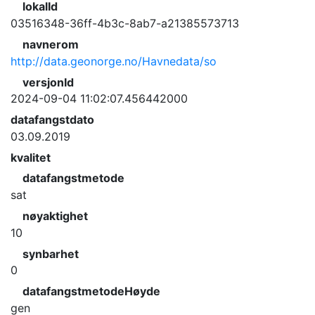
lokalId
03516348-36ff-4b3c-8ab7-a21385573713
navnerom
http://data.geonorge.no/Havnedata/so
versjonId
2024-09-04 11:02:07.456442000
datafangstdato
03.09.2019
kvalitet
datafangstmetode
sat
nøyaktighet
10
synbarhet
0
datafangstmetodeHøyde
gen